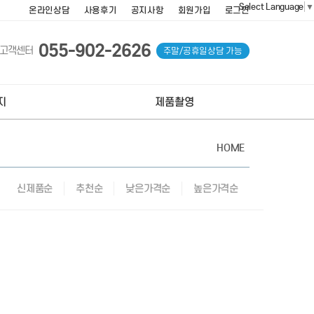
Select Language
▼
온라인상담
사용후기
공지사항
회원가입
로그인
055-902-2626
고객센터
주말/공휴일상담 가능
지
제품촬영
HOME
신제품순
추천순
낮은가격순
높은가격순
이지제작
김해제품촬영