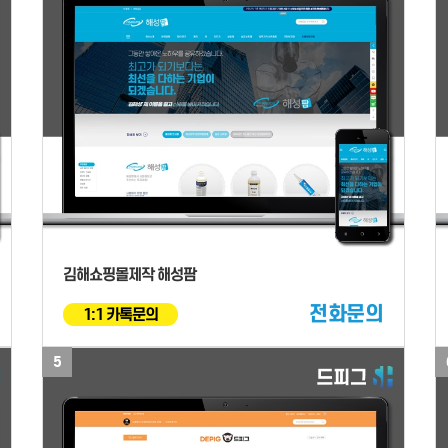
김해쇼핑몰제작 해성팜
전화문의
1:1 카톡문의
5