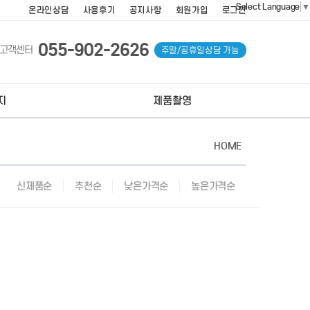
Select Language
▼
온라인상담
사용후기
공지사항
회원가입
로그인
055-902-2626
고객센터
주말/공휴일상담 가능
지
제품촬영
HOME
신제품순
추천순
낮은가격순
높은가격순
이지제작
김해제품촬영