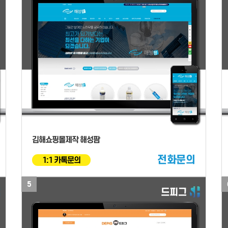
김해쇼핑몰제작 해성팜
전화문의
1:1 카톡문의
5